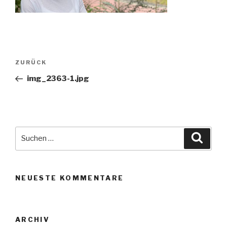
Beitragsnavigation
Vorheriger
ZURÜCK
Beitrag
img_2363-1.jpg
Suche
Suche
nach:
NEUESTE KOMMENTARE
ARCHIV